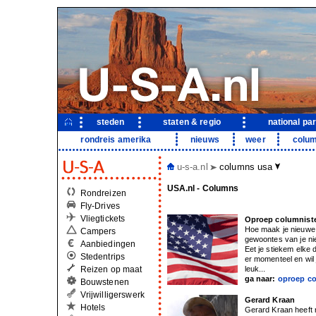
steden
staten & regio
national pa
rondreis amerika
nieuws
weer
colu
u-s-a.nl
columns usa
USA.nl - Columns
Rondreizen
Fly-Drives
Vliegtickets
Oproep columnist
Hoe maak je nieuwe 
Campers
gewoontes van je ni
Aanbiedingen
Eet je stiekem elke
Stedentrips
er momenteel en wil 
Reizen op maat
leuk...
ga naar:
oproep c
Bouwstenen
Vrijwilligerswerk
Gerard Kraan
Hotels
Gerard Kraan heeft 