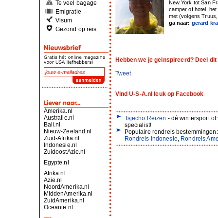
Te veel bagage
New York tot San Fr
camper of hotel, het
Emigratie
met (volgens Truus, 
Visum
ga naar:
gerard kr
Gezond op reis
Hebben we je geinspireerd? Deel dit 
Tweet
Vind U-S-A.nl leuk op Facebook
Amerika.nl
Australie.nl
Tsjecho Reizen
- dé wintersport of
Bali.nl
specialist!
Nieuw-Zeeland.nl
Populaire rondreis bestemmingen
Zuid-Afrika.nl
Rondreis Indonesie
,
Rondreis Ame
Indonesie.nl
ZuidoostAzie.nl
Egypte.nl
Afrika.nl
Azie.nl
NoordAmerika.nl
MiddenAmerika.nl
ZuidAmerika.nl
Oceanie.nl