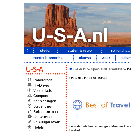
steden
staten & regio
national pa
rondreis amerika
nieuws
weer
colu
u-s-a.nl
specialist amerika
be
USA.nl - Best of Travel
Rondreizen
Fly-Drives
Vliegtickets
Campers
Aanbiedingen
Stedentrips
Reizen op maat
Bouwstenen
Vrijwilligerswerk
sensationele bestemmingen. Maatwerkreize
Hotels
kwaliteit!