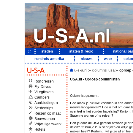
steden
staten & regio
national pa
rondreis amerika
nieuws
weer
colu
u-s-a.nl
columns usa
oproep 
USA.nl - Oproep columnisten
Rondreizen
Fly-Drives
Vliegtickets
Columnist gezocht...
Campers
Aanbiedingen
Hoe maak je nieuwe vrienden in een ander
nieuwe landgenoten? Hoe is het om daar t
Stedentrips
overleef je het zonder hagelslag? Kortom: 
Reizen op maat
Staten te wonen of te reizen?
Bouwstenen
Heb je door de USA gereisd of woon je er 
Vrijwilligerswerk
delen? Of kun je leuk schrijven en wil je 
Hotels
maken heeft? Kortom... wil je zo af en to