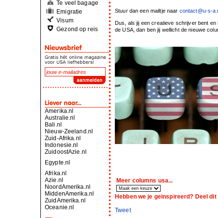
Te veel bagage
Stuur dan een mailtje naar
contact@u-s-a.
Emigratie
Visum
Dus, als jij een creatieve schrijver bent e
Gezond op reis
de USA, dan ben jij wellicht de nieuwe colu
Amerika.nl
Australie.nl
Bali.nl
Nieuw-Zeeland.nl
Zuid-Afrika.nl
Indonesie.nl
ZuidoostAzie.nl
Egypte.nl
Afrika.nl
Azie.nl
Meer columns usa...
NoordAmerika.nl
MiddenAmerika.nl
Hebben we je geinspireerd? Deel dit 
ZuidAmerika.nl
Oceanie.nl
Tweet