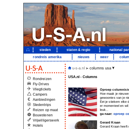
steden
staten & regio
national pa
rondreis amerika
nieuws
weer
colu
u-s-a.nl
columns usa
USA.nl - Columns
Rondreizen
Fly-Drives
Vliegtickets
Oproep columnist
Hoe maak je nieuwe 
Campers
gewoontes van je ni
Aanbiedingen
Eet je stiekem elke
Stedentrips
er momenteel en wil 
Reizen op maat
leuk...
ga naar:
oproep c
Bouwstenen
Vrijwilligerswerk
Gerard Kraan
Hotels
Gerard Kraan heeft 