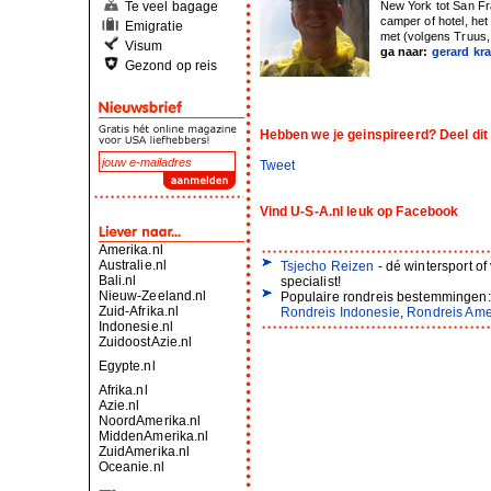
Te veel bagage
New York tot San Fr
camper of hotel, het
Emigratie
met (volgens Truus, 
Visum
ga naar:
gerard kr
Gezond op reis
Hebben we je geinspireerd? Deel dit 
Tweet
Vind U-S-A.nl leuk op Facebook
Amerika.nl
Australie.nl
Tsjecho Reizen
- dé wintersport of
Bali.nl
specialist!
Nieuw-Zeeland.nl
Populaire rondreis bestemmingen
Zuid-Afrika.nl
Rondreis Indonesie
,
Rondreis Ame
Indonesie.nl
ZuidoostAzie.nl
Egypte.nl
Afrika.nl
Azie.nl
NoordAmerika.nl
MiddenAmerika.nl
ZuidAmerika.nl
Oceanie.nl