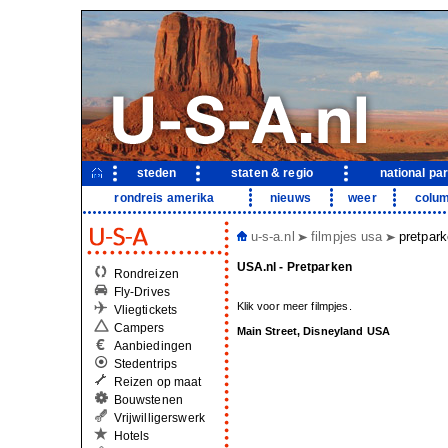
steden
staten & regio
national pa
rondreis amerika
nieuws
weer
colu
u-s-a.nl
filmpjes usa
pretpar
USA.nl - Pretparken
Rondreizen
Fly-Drives
Klik voor meer filmpjes.
Vliegtickets
Campers
Main Street, Disneyland USA
Aanbiedingen
Stedentrips
Reizen op maat
Bouwstenen
Vrijwilligerswerk
Hotels